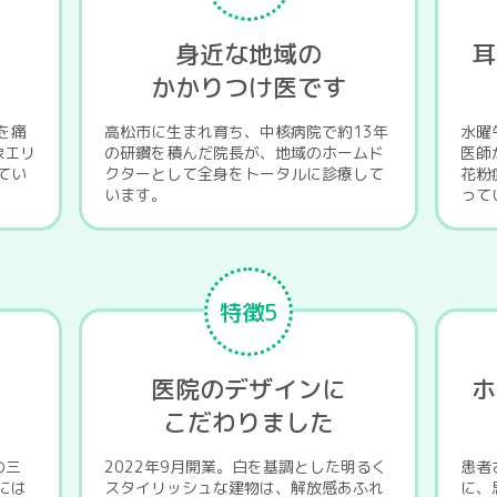
に
身近な地域の
耳
かかりつけ医です
を痛
高松市に生まれ育ち、中核病院で約13年
水曜
象エリ
の研鑽を積んだ院長が、地域のホームド
医師
てい
クターとして全身をトータルに診療して
花粉
います。
って
特徴5
医院のデザインに
ホ
こだわりました
の三
2022年9月開業。白を基調とした明るく
患者
には
スタイリッシュな建物は、解放感あふれ
に、