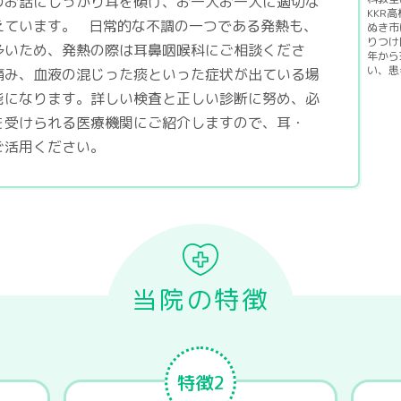
のお話にしっかり耳を傾け、お一人お一人に適切な
KKR
えています。 日常的な不調の一つである発熱も、
ぬき市
りつけ
多いため、発熱の際は耳鼻咽喉科にご相談くださ
年から
い、患
痛み、血液の混じった痰といった症状が出ている場
能になります。詳しい検査と正しい診断に努め、必
を受けられる医療機関にご紹介しますので、耳・
ご活用ください。
当院の特徴
特徴2