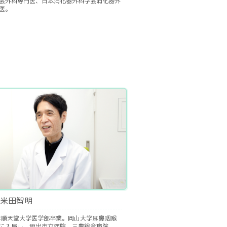
会外科専門医、日本消化器外科学会消化器外
医。
米田智明
3年順天堂大学医学部卒業。岡山大学耳鼻咽喉
に入局し、坂出市立病院、三豊総合病院、