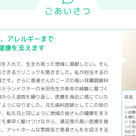
ごあいさつ
気、アレルギーまで
健康を支えます
力を入れて、生まれ育った地域に貢献したい。そん
応できるクリニックを開きました。私が担当するの
域です。さらに患者さんのニーズの高い耳鼻咽喉科
ベテランドクターの米田先生が長年の経験に基づく
頃から入退院を繰り返し、医療を身近に感じていた
院長
すようになりました。兄も歯科医師としてこの街の
201
い診療
で、私も兄と同じように地域の皆さんの健康を支え
を積む
にも素早く駆けつけながら、満足度の高い医療を提
いう強
った知
た、アットホームな雰囲気で患者さんをお迎えする
対応す