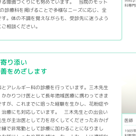
外科学
ける環境づくりにも努めています。 当院のモット
科専門
つの診療科を掲げることで多様なニーズに応じ、全
です。体の不調を覚えながらも、受診先に迷うよう
にご相談ください。
に寄り添い
改善をめざします
科とアレルギー科の診療を行っています。三木先生
、かかりつけ医として長年地域医療に携わってきま
ですが、これまでに培った経験を生かし、花粉症や
、治療にも対応しています。 三木先生との出会い
先生が主治医として力を尽くしてくださったおかげ
医師
ご縁で非常勤として診療に加わることになりまし
198
科教室