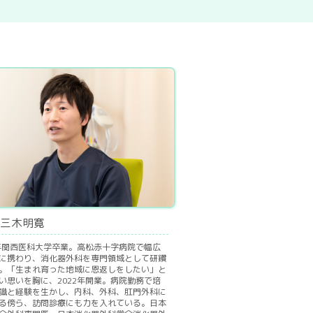
三木明寛
0年関西医科大学卒業。高松赤十字病院で幅広
に携わり、消化器外科を専門領域として研鑽
。「生まれ育った地域に恩返しをしたい」と
い思いを胸に、2022年開業。病院勤務で培
識と経験を生かし、内科、外科、肛門外科に
る傍ら、訪問診療にも力を入れている。日本