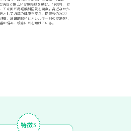
高松病院で幅広い診療経験を積む。1988年、さ
にて米田耳鼻咽喉科医院を開業。身近なかか
医として地域の健康を支え、閉院後の2022
現職。耳鼻咽喉科とアレルギー科の診療を行
者の悩みに親身に耳を傾けている。
特徴3